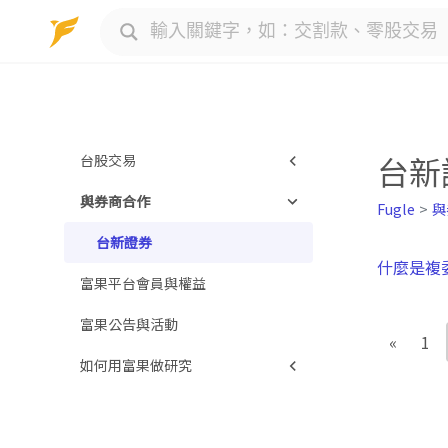
Skip
to
content
台新
台股交易
與券商合作
股東須知
Fugle
與
進階交易商品
台新證券
什麼是複
富果平台會員與權益
交易規則說明
富果公告與活動
台股名詞大全
«
1
如何用富果做研究
當沖與融資融券
基本面
技術面