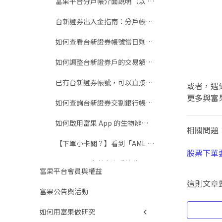
富果平台分戶帳介面說明（以 App 為例）
台新證券出入金指南：分戶帳、約定帳戶是什麼？一次搞懂入金、出金流程與注意事項
如何查看台新證券帳號當日剩餘的交易額度？
如何調整台新證券戶的交易額度至 450 萬以上？
已有台新證券帳號，可以直接在富果下單嗎？
或者，遇
更多與富
如何查詢台新證券交割銀行帳戶/分戶帳與餘額？
如何啟用富果 App 的生物辨識（快速登入）？
相關問題
【下單小卡關？】看到「AML 評級」、「只可了結」訊息怎麼辦？一招快速解除！
股票下單
股票下單要支付多少手續費？
富果平台會員與權益
這則文章
如何查詢富果合作券商營業員？
富果公告與活動
如何用富果做研究