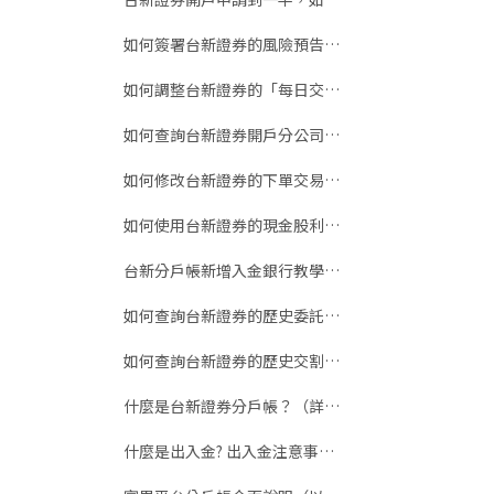
如何簽署台新證券的風險預告書？（手機 App 版）
如何調整台新證券的「每日交易額度」？
如何查詢台新證券開戶分公司與證券帳號？
如何修改台新證券的下單交易密碼（含語音下單密碼）？
如何使用台新證券的現金股利功能？
台新分戶帳新增入金銀行教學：17 家自動扣款支援名單與設定步驟
如何查詢台新證券的歷史委託紀錄？
如何查詢台新證券的歷史交割紀錄？
什麼是台新證券分戶帳？（詳細版）
什麼是出入金? 出入金注意事項（用錯帳號匯款）