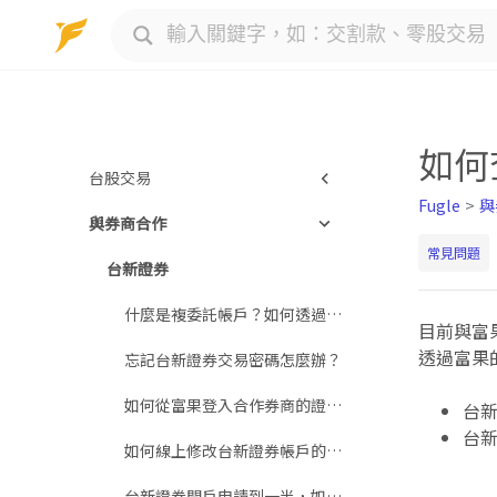
Skip
to
content
如何
台股交易
Fugle
與
與券商合作
股東須知
常見問題
進階交易商品
台新證券
交易規則說明
什麼是複委託帳戶？如何透過富果合作券商下單複委託？
目前與富
透過富果
台股名詞大全
忘記台新證券交易密碼怎麼辦？
當沖與融資融券
如何從富果登入合作券商的證券帳戶？
台新
台
如何線上修改台新證券帳戶的基本資料與通訊地址？
台新證券開戶申請到一半，如何補件？