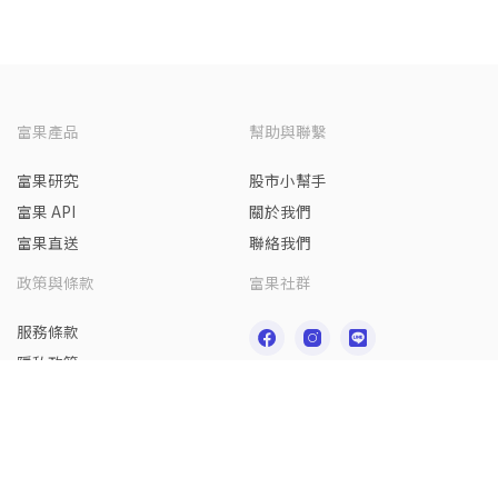
富果產品
幫助與聯繫
富果研究
股市小幫手
富果 API
關於我們
富果直送
聯絡我們
政策與條款
富果社群
服務條款
隱私政策
免責聲明
請認明本區所列之富果官方帳號，若遇可疑招攬、推介、要求付款，請前往
富
果線上客服
查證或撥 165 反詐騙專線
Copyright © 群馥科技
公司地址：100001 台北市中正區武昌街一段 77 號 5