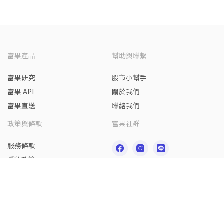
富果產品
幫助與聯繫
富果研究
股市小幫手
富果 API
關於我們
富果直送
聯絡我們
政策與條款
富果社群
服務條款
隱私政策
免責聲明
請認明本區所列之富果官方帳號，若遇可疑招攬、推介、要求付款，請前往
富
果線上客服
查證或撥 165 反詐騙專線
Copyright © 群馥科技
公司地址：100001 台北市中正區武昌街一段 77 號 5
樓