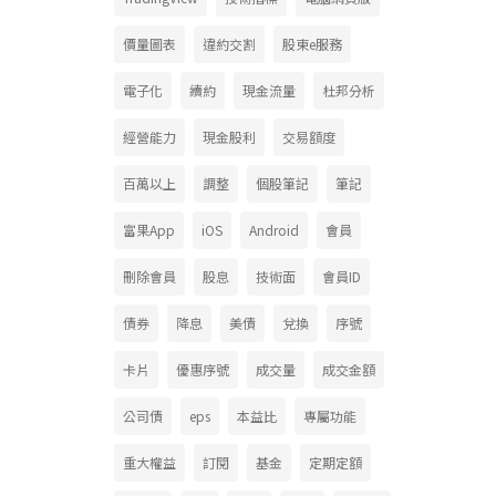
價量圖表
違約交割
股東e服務
電子化
續約
現金流量
杜邦分析
經營能力
現金股利
交易額度
百萬以上
調整
個股筆記
筆記
富果App
iOS
Android
會員
刪除會員
股息
技術面
會員ID
債券
降息
美債
兌換
序號
卡片
優惠序號
成交量
成交金額
公司債
eps
本益比
專屬功能
重大權益
訂閱
基金
定期定額