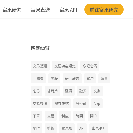
富果研究
富果直送
富果 API
前往富果研究
標籤總覽
交易憑證
交易功能設定
忘記密碼
手續費
零股
研究報告
當沖
超賣
借券
信用戶
融資
融券
交割
交易權限
證券帳號
分公司
App
下單
交易
制度
時間
開戶
補件
錯誤
富果幣
API
富果卡片