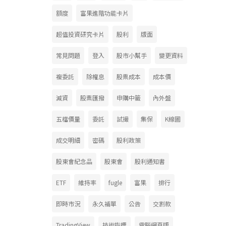
額度
富果進階功能卡片
超值投資研究卡片
股利
版面
常見問題
登入
股市小幫手
變更資料
複委託
除權息
股票成本
成本價
減資
股票匯撥
申購中籤
內外盤
五檔價量
委託
試撮
集保
K線圖
成交明細
密碼
股利政策
股東會紀念品
股東會
股利通知書
ETF
維持率
fugle
富果
排行
即時市況
永久補單
公告
交割款
TradingView
技術指標
電腦網頁版