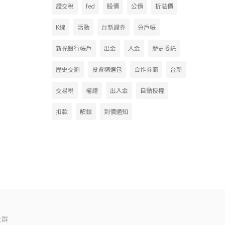
證交稅
fed
股價
公債
折溢價
K線
活動
台新證券
分戶帳
新光銀行帳戶
出金
入金
歷史委託
歷史交割
投資精選包
合作券商
台新
交易稅
權證
出入金
自動授權
扣款
解鎖
到價通知
社群