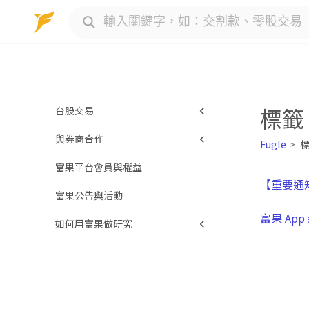
Skip
to
content
標籤
台股交易
與券商合作
股東須知
Fugle
標
富果平台會員與權益
進階交易商品
台新證券
【重要通知
富果公告與活動
交易規則說明
富果 Ap
如何用富果做研究
台股名詞大全
當沖與融資融券
基本面
技術面
籌碼面