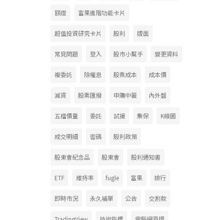
額度
富果進階功能卡片
超值投資研究卡片
股利
版面
常見問題
登入
股市小幫手
變更資料
複委託
除權息
股票成本
成本價
減資
股票匯撥
申購中籤
內外盤
五檔價量
委託
試撮
集保
K線圖
成交明細
密碼
股利政策
股東會紀念品
股東會
股利通知書
ETF
維持率
fugle
富果
排行
即時市況
永久補單
公告
交割款
TradingView
技術指標
電腦網頁版