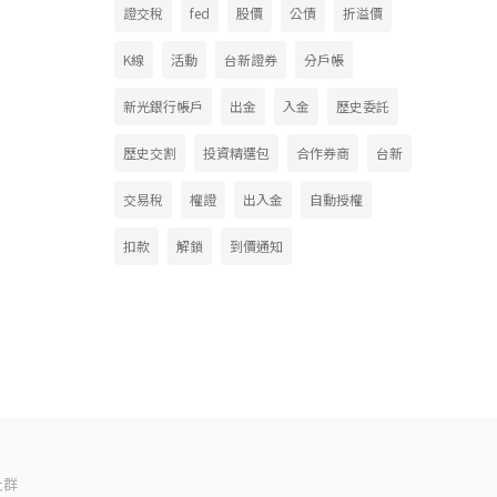
證交稅
fed
股價
公債
折溢價
K線
活動
台新證券
分戶帳
新光銀行帳戶
出金
入金
歷史委託
歷史交割
投資精選包
合作券商
台新
交易稅
權證
出入金
自動授權
扣款
解鎖
到價通知
社群