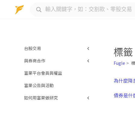
Skip
to
content
標籤
台股交易
與券商合作
股東須知
Fugle
標
富果平台會員與權益
進階交易商品
台新證券
為什麼降
富果公告與活動
交易規則說明
債券是什麼
如何用富果做研究
台股名詞大全
當沖與融資融券
基本面
技術面
籌碼面