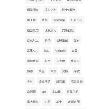
價量圖表
違約交割
股東e服務
電子化
續約
現金流量
杜邦分析
經營能力
現金股利
交易額度
百萬以上
調整
個股筆記
筆記
富果App
iOS
Android
會員
刪除會員
股息
技術面
會員ID
債券
降息
美債
兌換
序號
卡片
優惠序號
成交量
成交金額
公司債
eps
本益比
專屬功能
重大權益
訂閱
基金
定期定額