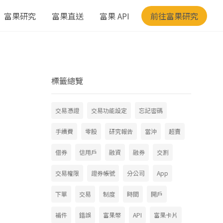
富果研究
富果直送
富果 API
前往富果研究
標籤總覽
交易憑證
交易功能設定
忘記密碼
手續費
零股
研究報告
當沖
超賣
借券
信用戶
融資
融券
交割
交易權限
證券帳號
分公司
App
下單
交易
制度
時間
開戶
補件
錯誤
富果幣
API
富果卡片